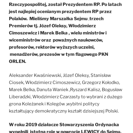
Rzeczypospolitej, został Prezydentem RP. Po latach
jest najlepiej ocenianym prezydentem RP przez
Polaków. Mieliśmy
Marszałka Sejmu
,
trzech
Premierów tj. Józef Oleksy, Włodzimierz
Cimoszewicz i Marek Belka , wielu ministrów i
wiceministrów oraz poważnych naukowców,
profesorów, rektorów wyższych uczelni,
menadżerów, prezesów w tym flagowego PKN
ORLEN.
Aleksander Kwaśniewski, Józef Oleksy, Stanisław
Ciosek, Włodzimierz Cimoszewicz, Grzegorz Kołodko,
Marek Belka, Danuta Waniek ,Ryszard Kalisz, Bogusław
Liberadzki, Włodzimierz Czarzasty to wybrani z dużego
grona Koleżanek i Kolegów ,wybitni politycy
kształtujący demokratyczny kształt dzisiejszej Polski.
W roku 2019 działacze Stowarzyszenia Ordynacka
wypełnili istotną rolę w powrocie LEWICY do Sejmu.