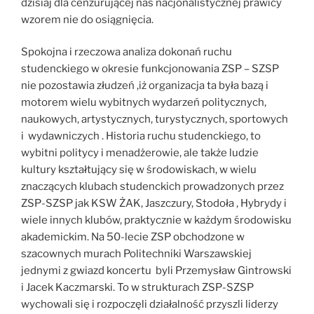
dzisiaj dla cenzurującej nas nacjonalistycznej prawicy
wzorem nie do osiągnięcia.
Spokojna i rzeczowa analiza dokonań ruchu
studenckiego w okresie funkcjonowania ZSP – SZSP
nie pozostawia złudzeń ,iż organizacja ta była bazą i
motorem wielu wybitnych wydarzeń politycznych,
naukowych, artystycznych, turystycznych, sportowych
i wydawniczych . Historia ruchu studenckiego, to
wybitni politycy i menadżerowie, ale także ludzie
kultury kształtujący się w środowiskach, w wielu
znaczących klubach studenckich prowadzonych przez
ZSP-SZSP jak KSW ŻAK, Jaszczury, Stodoła , Hybrydy i
wiele innych klubów, praktycznie w każdym środowisku
akademickim. Na 50-lecie ZSP obchodzone w
szacownych murach Politechniki Warszawskiej
jednymi z gwiazd koncertu byli Przemysław Gintrowski
i Jacek Kaczmarski. To w strukturach ZSP-SZSP
wychowali się i rozpoczęli działalność przyszli liderzy