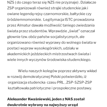
NZS ( do czego teraz się NZS nie przyznaje) . Działacze
ZSP organizowali również strajki studenckie jak i
owiane legendą rejsy czarnomorskie, bałtyckie czy
śródziemnomorskie. Legitymacja ISTC prowadzona
przez Almatur dawała możliwość taniego zwiedzania
świata przez studentów. Wprawdzie „świat” oznaczał
głownie tzw. obóz państw socjalistycznych, ale
organizowano również wyprawy do wolnego świata w
postaci wypraw wysokogórskich, udziału w
akademickich jeździeckich mistrzostwach świata i
wiele innych wyczynów środowiska studenckiego.
Wielu naszych kolegów poprzez aktywny wkład
w rozwój demokratycznej Polski potwierdziło, iż
organizacja studencka czasu PRL , ZSP-SZSP-ZSP
kształtowała patriotyczne i prospołeczne postawy.
Aleksander Kwaśniewski, jeden z NAS został
dwukrotnie wybrany na najwyższy urząd