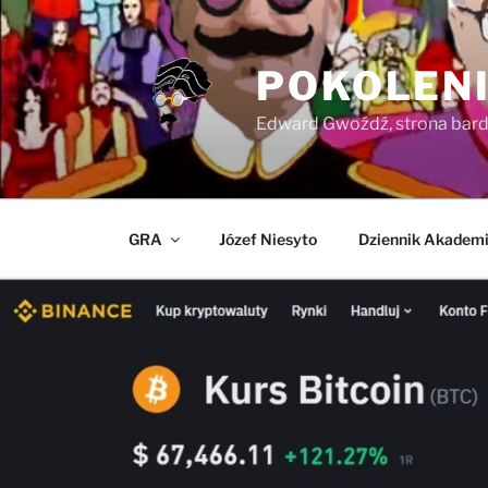
Przejdź
do
treści
POKOLENI
Edward Gwoźdź, strona bardz
GRA
Józef Niesyto
Dziennik Akademi