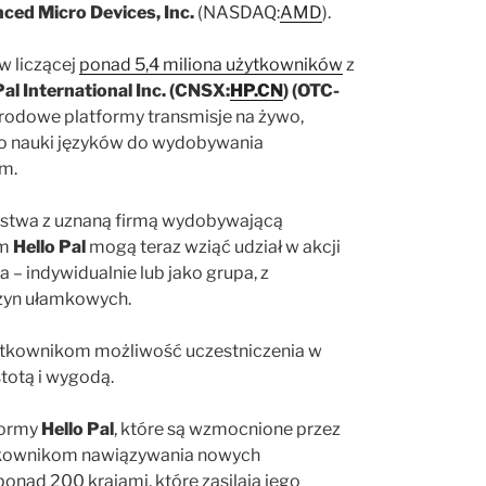
ed Micro Devices, Inc.
(NASDAQ:
AMD
).
w liczącej
ponad 5,4 miliona użytkowników
z
Pal International Inc. (CNSX:
HP.CN
) (OTC-
odowe platformy transmisje na żywo,
o nauki języków do wydobywania
um.
rstwa z uznaną firmą wydobywającą
rm
Hello Pal
mogą teraz wziąć udział w akcji
– indywidualnie lub jako grupa, z
zyn ułamkowych.
tkownikom możliwość uczestniczenia w
totą i wygodą.
formy
Hello Pal
, które są wzmocnione przez
użytkownikom nawiązywania nowych
ponad 200 krajami, które zasilają jego