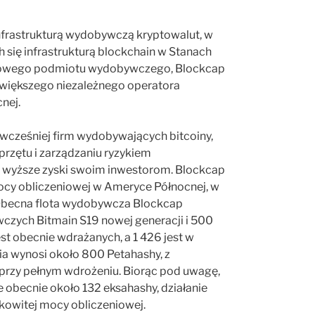
nfrastrukturą wydobywczą kryptowalut, w
h się infrastrukturą blockchain w Stanach
e nowego podmiotu wydobywczego, Blockcap
największego niezależnego operatora
nej.
 wcześniej firm wydobywających bitcoiny,
przętu i zarządzaniu ryzykiem
 wyższe zyski swoim inwestorom. Blockcap
mocy obliczeniowej w Ameryce Północnej, w
 Obecna flota wydobywcza Blockcap
czych Bitmain S19 nowej generacji i 500
st obecnie wdrażanych, a 1 426 jest w
a wynosi około 800 Petahashy, z
 przy pełnym wdrożeniu. Biorąc pod uwagę,
 obecnie około 132 eksahashy, działanie
owitej mocy obliczeniowej.