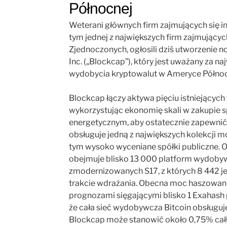
Północnej
Weterani głównych firm zajmujących się i
tym jednej z największych firm zajmującyc
Zjednoczonych, ogłosili dziś utworzeni
Inc. („Blockcap”), który jest uważany za 
wydobycia kryptowalut w Ameryce Północ
Blockcap łączy aktywa pięciu istniejących
wykorzystując ekonomię skali w zakupie s
energetycznym, aby ostatecznie zapewnić
obsługuje jedną z największych kolekcji 
tym wysoko wyceniane spółki publiczne.
obejmuje blisko 13 000 platform wydobyw
zmodernizowanych S17, z których 8 442 je
trakcie wdrażania. Obecna moc haszowani
prognozami sięgającymi blisko 1 Exahash
że cała sieć wydobywcza Bitcoin obsługuje
Blockcap może stanowić około 0,75% całk