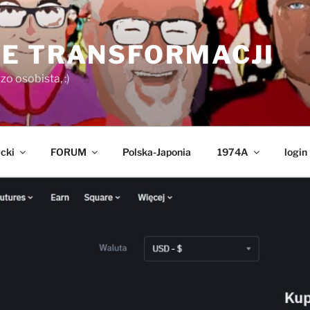
E TRANSFORMACJI
o osobista, :)
cki
FORUM
Polska-Japonia
1974A
login