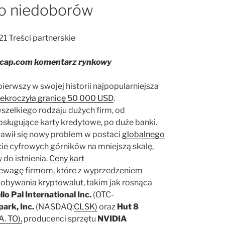
o niedoborów
21 Treści partnerskie
lcap.com komentarz rynkowy
pierwszy w swojej historii najpopularniejsza
ekroczyła granicę 50 000 USD
.
szelkiego rodzaju dużych firm, od
ługujące karty kredytowe, po duże banki.
awił się nowy problem w postaci
globalnego
cie cyfrowych górników na mniejszą skalę,
 do istnienia.
Ceny kart
zewagę firmom, które z wyprzedzeniem
dobywania kryptowalut, takim jak rosnąca
llo Pal International Inc.
(OTC-
ark, Inc.
(NASDAQ:
CLSK)
oraz
Hut 8
. TO),
producenci sprzętu
NVIDIA