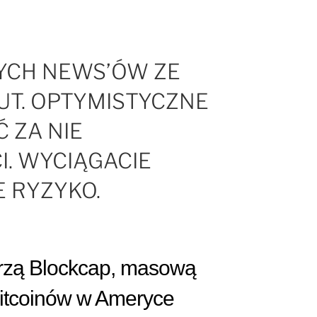
YCH NEWS’ÓW ZE
UT. OPTYMISTYCZNE
 ZA NIE
. WYCIĄGACIE
 RYZYKO.
orzą Blockcap, masową
itcoinów w Ameryce