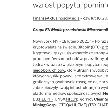
wzrost popytu, pomim
FinanseAktualnościMedia
– czw lut 18, 20
Grupa FN Media przedstawia Microsmal
Nowy Jork, NY – 18 lutego 2021 r. – Po raz 
kryptowaluta na świecie, Bitcoin (BTC),
prz
Kryptowaluty zyskują wsparcie ze strony w
producentów samochodów, przez firmy obs
Jednak wraz ze zwiększonym popytem poj
niedoboru chipów
, który utrudnia wydoby
których wysiłki powołują te cyfrowe waluty
graficznych
gwałtownie rosną, co daje pr
zabezpieczyły swoją infrastrukturę do wy
platforma mediów społecznościowych
He
BB:
HLLPF)
(CNSX:
HP.CN
), górnicy
CleanSp
Mining Corp.
(OTCQX:
HUTMF
) (TSX:
CHATA