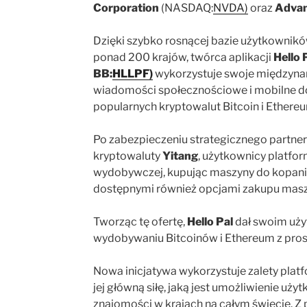
Corporation
(NASDAQ:
NVDA)
oraz
Advanc
Dzięki szybko rosnącej bazie użytkownikó
ponad 200 krajów, twórca aplikacji
Hello 
BB:
HLLPF)
wykorzystuje swoje międzynar
wiadomości społecznościowe i mobilne d
popularnych kryptowalut Bitcoin i Ethere
Po zabezpieczeniu strategicznego partne
kryptowaluty
Yitang
, użytkownicy platfo
wydobywczej, kupując maszyny do kopania 
dostępnymi również opcjami zakupu mas
Tworząc tę ofertę,
Hello Pal
dał swoim uży
wydobywaniu Bitcoinów i Ethereum z pros
Nowa inicjatywa wykorzystuje zalety plat
jej główną siłę, jaką jest umożliwienie 
znajomości w krajach na całym świecie. Z 