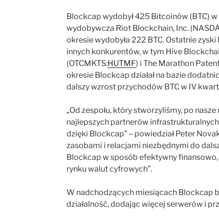
Blockcap wydobył 425 Bitcoinów (BTC) w 
wydobywcza Riot Blockchain, Inc. (NASD
okresie wydobyła 222 BTC. Ostatnie zyski
innych konkurentów, w tym Hive Blockch
(OTCMKTS:
HUTMF
) i The Marathon Pate
okresie Blockcap działał na bazie dodatni
dalszy wzrost przychodów BTC w IV kwart
„Od zespołu, który stworzyliśmy, po nasze
najlepszych partnerów infrastrukturalnych
dzięki Blockcap” – powiedział Peter Nova
zasobami i relacjami niezbędnymi do dal
Blockcap w sposób efektywny finansowo, a
rynku walut cyfrowych”.
W nadchodzących miesiącach Blockcap będ
działalność, dodając więcej serwerów i pr