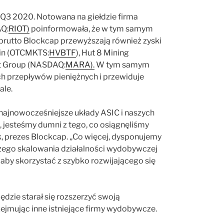
Q3 2020. Notowana na giełdzie firma
AQ:
RIOT)
poinformowała, że w tym samym
 brutto Blockcap przewyższają również zyski
ain (OTCMKTS:
HVBTF
), Hut 8 Mining
nt Group (NASDAQ:
MARA).
W tym samym
ch przepływów pieniężnych i przewiduje
ale.
 najnowocześniejsze układy ASIC i naszych
, jesteśmy dumni z tego, co osiągnęliśmy
k, prezes Blockcap. „Co więcej, dysponujemy
szego skalowania działalności wydobywczej
by skorzystać z szybko rozwijającego się
zie starał się rozszerzyć swoją
zejmując inne istniejące firmy wydobywcze.