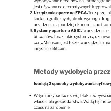
wydobywanie bitcoinów na kartach graficz
jest używana na alternatywnych kryptowal
Urządzenia oparte na FPGA.
Ten sprzęt n
kartach graficznych, ale nie wymaga drogi
urządzenia są bardziej ekonomiczne i ko
Systemy oparte na ASIC.
Te urządzenia z
bitcoinów. Teraz takie systemy są uznawa
ceny. Minusem jest to, że te urządzenia ni
innych niż Bitcoin.
Metody wydobycia przez
Istnieją 2 sposoby wydobywania cyfrow
W tym przypadku rozwój bloku odbywa się 
właściciela gospodarstwa. Wadą tej metod
czasu na zarobienie.