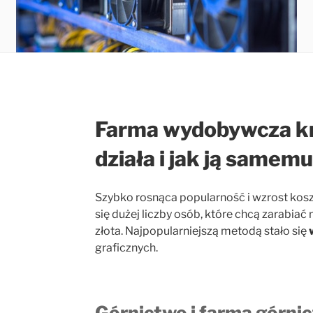
Farma wydobywcza kry
działa i jak ją samem
Szybko rosnąca popularność i wzrost ko
się dużej liczby osób, które chcą zarabi
złota. Najpopularniejszą metodą stało się
graficznych.
Górnictwo i farma górnic