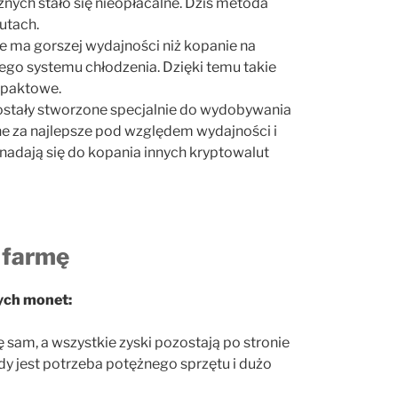
nych stało się nieopłacalne. Dziś metoda
utach.
ie ma gorszej wydajności niż kopanie na
ego systemu chłodzenia. Dzięki temu takie
mpaktowe.
ostały stworzone specjalnie do wydobywania
ne za najlepsze pod względem wydajności i
e nadają się do kopania innych kryptowalut
 farmę
ych monet:
sam, a wszystkie zyski pozostają po stronie
y jest potrzeba potężnego sprzętu i dużo