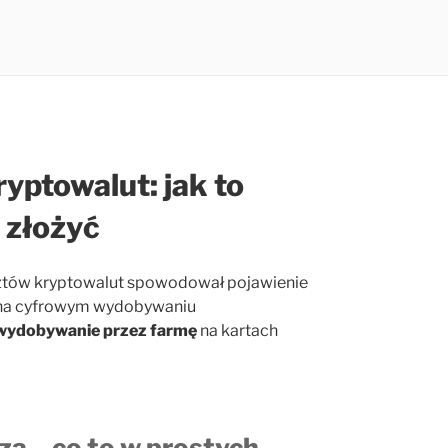
ptowalut: jak to
u złożyć
sztów kryptowalut spowodował pojawienie
ać na cyfrowym wydobywaniu
wydobywanie przez farmę
na kartach
za – co to w prostych