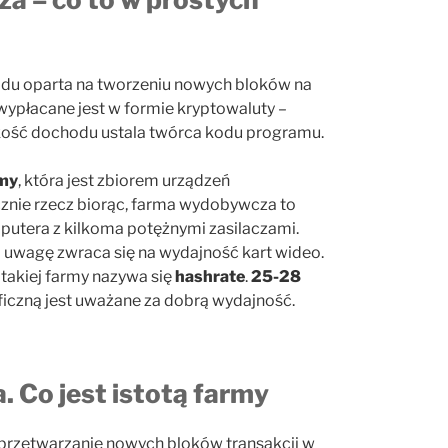
u oparta na tworzeniu nowych bloków na
ypłacane jest w formie kryptowaluty –
okość dochodu ustala twórca kodu programu.
my
, która jest zbiorem urządzeń
cznie rzecz biorąc, farma wydobywcza to
utera z kilkoma potężnymi zasilaczami.
uwagę zwraca się na wydajność kart wideo.
takiej farmy nazywa się
hashrate
.
25-28
iczną jest uważane za dobrą wydajność.
. Co jest istotą farmy
i przetwarzanie nowych bloków transakcji w