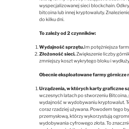
wyspecjalizowanej sieci blockchain. Odkr
bitcoina lub innej kryptowaluty. Znalezien
do kilku dni.
To zależy od 2 czynników:
Wydajność sprzętu.
Im potężniejsza farm
Złożoność sieci.
Zwiększenie liczby górni
zmniejszy koszt wykrytego bloku i wydłuży 
Obecnie eksploatowane farmy górnicze m
Urządzenia, w których karty graficzne
wczesnych latach po stworzeniu Bitcoina
wydajność w wydobywaniu kryptowalut. T
coraz rzadziej używana. Powodem tego był
przemysłową, którzy wykorzystują ogromn
wydobywania cyfrowego złota. To znacznie 