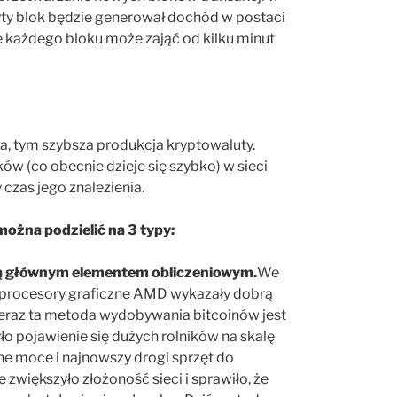
yty blok będzie generował dochód w postaci
ie każdego bloku może zająć od kilku minut
a, tym szybsza produkcja kryptowaluty.
ków (co obecnie dzieje się szybko) w sieci
czas jego znalezienia.
ożna podzielić na 3 typy:
 są głównym elementem obliczeniowym.
We
, procesory graficzne AMD wykazały dobrą
eraz ta metoda wydobywania bitcoinów jest
o pojawienie się dużych rolników na skalę
e moce i najnowszy drogi sprzęt do
zwiększyło złożoność sieci i sprawiło, że