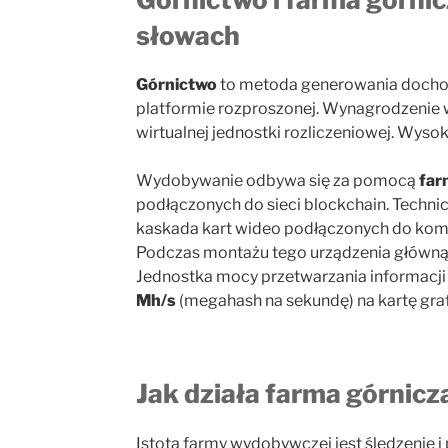
słowach
Górnictwo
to metoda generowania dochod
platformie rozproszonej. Wynagrodzenie w
wirtualnej jednostki rozliczeniowej. Wys
Wydobywanie odbywa się za pomocą
far
podłączonych do sieci blockchain. Techni
kaskada kart wideo podłączonych do komp
Podczas montażu tego urządzenia główną 
Jednostka mocy przetwarzania informacji 
Mh/s
(megahash na sekundę) na kartę graf
Jak działa farma górnicza
Istotą farmy wydobywczej jest śledzenie 