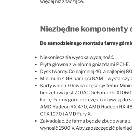
więcej niż znaczące.
Niezbędne komponenty dl
Do samodzielnego montażu farmy górnic
Niekoniecznie wysoka wydajność.
Płyta główna z wieloma gniazdami PCI-E.
Dysk twardy. Co najmniej 40, a najlepiej 8
Minimum 4 GB pamięci RAM – wystarczy, że
Karty wideo. Główna część systemu. Mini
budżetową jest ZOTAC GeForce GTX1060, k
kartę. Farmy górnicze często używają do 
AMD Radeon RX 470, AMD Radeon RX 480,
GTX 1070 i AMD Fury X.
Zakładając, że farma będzie zbudowana z 6
wynosić 1500 V. Aby zaoszczędzić pieniąd