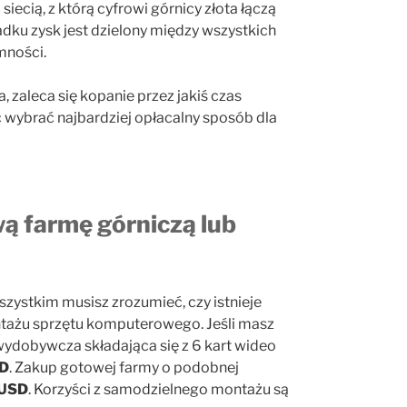
 siecią, z którą cyfrowi górnicy złota łączą
ku zysk jest dzielony między wszystkich
mności.
zaleca się kopanie przez jakiś czas
c wybrać najbardziej opłacalny sposób dla
wą farmę górniczą lub
zystkim musisz zrozumieć, czy istnieje
tażu sprzętu komputerowego. Jeśli masz
ydobywcza składająca się z 6 kart wideo
D
. Zakup gotowej farmy o podobnej
 USD
. Korzyści z samodzielnego montażu są