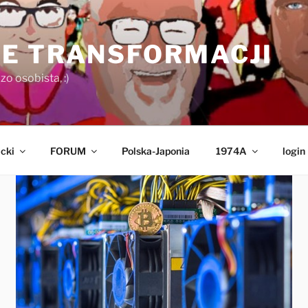
E TRANSFORMACJI
o osobista, :)
cki
FORUM
Polska-Japonia
1974A
login