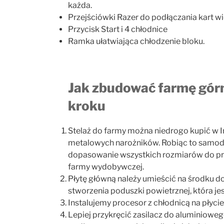
każda.
Przejściówki Razer do podłączania kart w
Przycisk Start i 4 chłodnice
Ramka ułatwiająca chłodzenie bloku.
Jak zbudować farmę górni
kroku
Stelaż do farmy można niedrogo kupić w 
metalowych narożników. Robiąc to samodzi
dopasowanie wszystkich rozmiarów do pro
farmy wydobywczej.
Płytę główną należy umieścić na środku dol
stworzenia poduszki powietrznej, która je
Instalujemy procesor z chłodnicą na płycie
Lepiej przykręcić zasilacz do aluminiowe