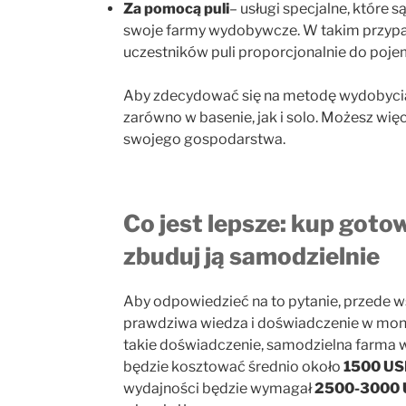
Za pomocą puli
– usługi specjalne, które są
swoje farmy wydobywcze. W takim przypad
uczestników puli proporcjonalnie do poje
Aby zdecydować się na metodę wydobycia, 
zarówno w basenie, jak i solo. Możesz wię
swojego gospodarstwa.
Co jest lepsze: kup goto
zbuduj ją samodzielnie
Aby odpowiedzieć na to pytanie, przede ws
prawdziwa wiedza i doświadczenie w mon
takie doświadczenie, samodzielna farma w
będzie kosztować średnio około
1500 US
wydajności będzie wymagał
2500-3000