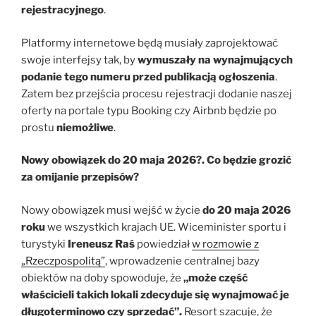
rejestracyjnego
.
Platformy internetowe będą musiały zaprojektować
swoje interfejsy tak, by
wymuszały na wynajmujących
podanie tego numeru przed publikacją ogłoszenia
.
Zatem bez przejścia procesu rejestracji dodanie naszej
oferty na portale typu Booking czy Airbnb będzie po
prostu
niemożliwe
.
Nowy obowiązek do 20 maja 2026?. Co będzie grozić
za omijanie przepisów?
Nowy obowiązek musi wejść w życie
do 20 maja 2026
roku
we wszystkich krajach UE. Wiceminister sportu i
turystyki
Ireneusz Raś
powiedział
w rozmowie z
„Rzeczpospolitą”
, wprowadzenie centralnej bazy
obiektów na doby spowoduje, że
„może część
właścicieli takich lokali zdecyduje się wynajmować je
długoterminowo czy sprzedać”.
Resort szacuje, że