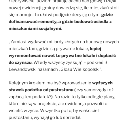
rzeczywiście ludziom brakuje dachu nad głową. Dzięki
nowej ewidencji gminy dowiedzą się, ile mieszkań stoi i
się marnuje. To ułatwi podjęcie decyzję o tym,
gdzie
dofinansować remonty, a gdzie budować osiedla z
mieszkaniami socjalnymi
.
„Zamiast wydawać miliardy złotych na budowę nowych
mieszkań tam, gdzie są prywatne lokale,
lepiej
wyremontować nawet te prywatne lokale i dopłacić
do czynszu
. Wtedy wszyscy zyskują” – podkreślił
Lewandowski na łamach „Głosu Wielkopolski”.
Kolejnym krokiem ma być wprowadzenie
wyższych
stawek podatku od pustostanu (
czy samorządy też
zapłacą ten podatek?
)
. Na razie to tylko odległe plany,
które nie są w projekcie, ale ewidencja pozwoli to
wcielić w życie. Wszystko po to, by właściciel
pustostanu, wynajął go lub sprzedał.