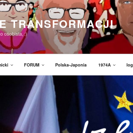
E TRANSFORMACJI
 osobista, :)
icki
FORUM
Polska-Japonia
1974A
log