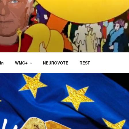
in
WMG4
NEUROVOTE
REST