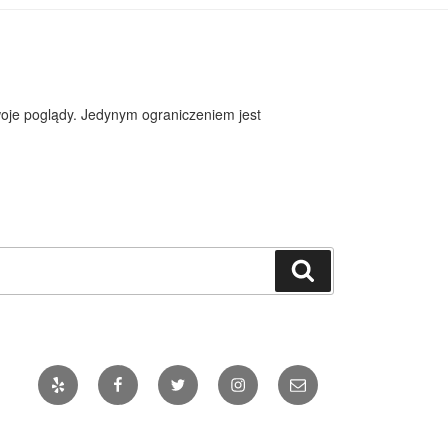
woje poglądy. Jedynym ograniczeniem jest
Szukaj
Yelp
Facebook
Twitter
Instagram
Email