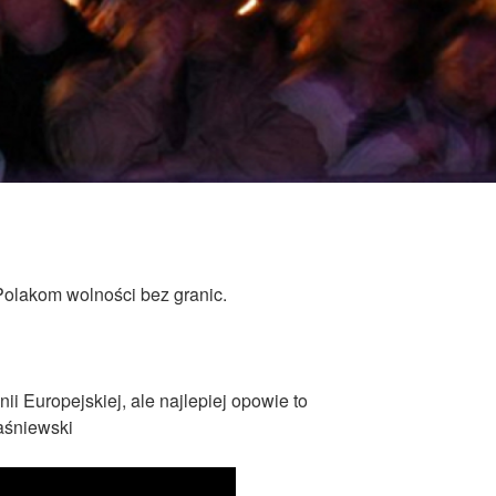
Polakom wolności bez granic.
ii Europejskiej, ale najlepiej opowie to
aśniewski