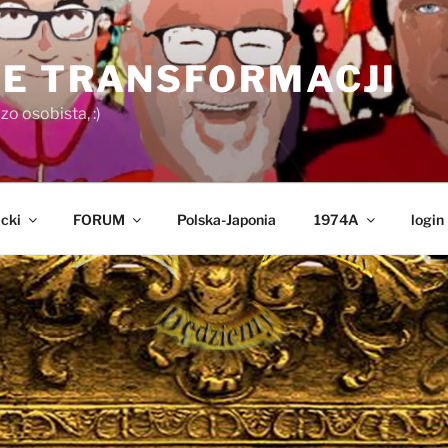
E TRANSFORMACJI
o osobista, :)
cki
FORUM
Polska-Japonia
1974A
login