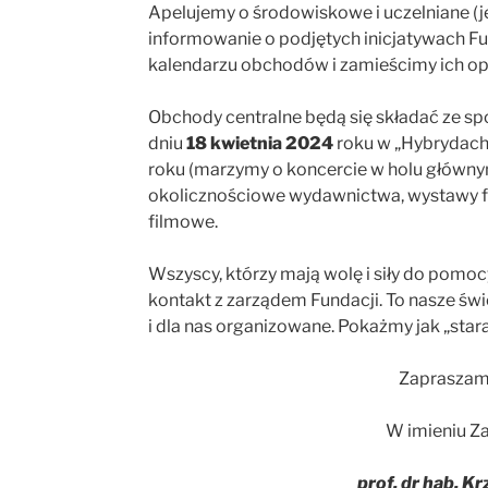
Apelujemy o środowiskowe i uczelniane (je
informowanie o podjętych inicjatywach Fu
kalendarzu obchodów i zamieścimy ich op
Obchody centralne będą się składać ze s
dniu
18 kwietnia 2024
roku w „Hybrydach
roku (marzymy o koncercie w holu głównym
okolicznościowe wydawnictwa, wystawy fot
filmowe.
Wszyscy, którzy mają wolę i siły do pomo
kontakt z zarządem Fundacji. To nasze świ
i dla nas organizowane. Pokażmy jak „stara
Zapraszamy
W imieniu Za
prof. dr hab. K