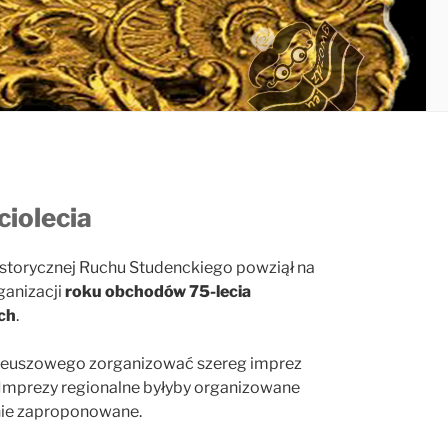
ciolecia
istorycznej Ruchu Studenckiego powziął na
ganizacji
roku obchodów 75-lecia
ch
.
ileuszowego zorganizować szereg imprez
. Imprezy regionalne byłyby organizowane
 nie zaproponowane.