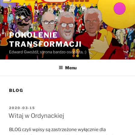
Przejdź
do
treści
POKOLENIE
TRANSFORMACJI
Edward Gwoźdź, strona bardzo osobista, :)
Menu
BLOG
OPUBLIKOWANE
2020-03-15
W
Witaj w Ordynackiej
BLOG czyli wpisy są zastrzeżone wyłącznie dla