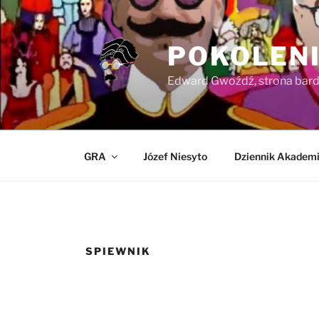
Przejdź
do
treści
POKOLENI
Edward Gwoźdź, strona bardz
GRA
Józef Niesyto
Dziennik Akademi
SPIEWNIK