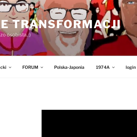
E TRANSFORMACJI
o osobista, :)
cki
FORUM
Polska-Japonia
1974A
login