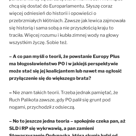
chcą się dostać do Europarlamentu. Słyszę coraz
więcej odniesień do historii i opowieści o
przebrzmiałych kłótniach. Zawsze jak lewica zajmowała
się historią i sama sobą a nie przyszłością kraju to
traciła. Więcej rozumu i kubła zimnej wody na głowy
wszystkim życzę. Sobie też.
– A co pan myśli o teorii, że powstanie Europy Plus
ma błogosławieństwo PO i w jakiejś perspektywie
może stać się jej koalicjantem lub nawet ma ogłosić
przyłączenie się do większego brata?
–
Nie znam takich teorii. Trzeba jednak pamiętać, że
Ruch Palikota zawsze, gdy PO palił się grunt pod
nogami, przychodził z odsieczą.
– No to jeszcze jedna teoria – spokojnie czeka pan, aż
SLD i RP się wykrwawią, a pan zamieni
Stowarzyszenie Ordynacka, która skupia ludzi od