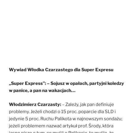
Wywiad Włodka Czarzastego dla Super Expresu
„Super Express”: – Sojusz w opałach, partyjni koledzy
w panice, a pan na wakacjach…
Włodzimierz Czarzasty:
– Zależy, jak pan definiuje
problemy. Jeżeli chodzi o 15 proc. poparcie dla SLD i
jedynie 5 proc. Ruchu Palikota w najnowszym sondażu;
jeżeli problemem nazwać artykuł prof. Środy, która
jasno pisze o tym, co myśli o Palikocie, to myślę, że