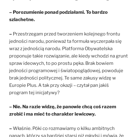
– Porozumienie ponad podziałami. To bardzo
szlachetne.
–
Przestrzegam przed tworzeniem kolejnego frontu
jedności narodu, ponieważ ta formuła wyczerpała się
wraz z jednością narodu. Platforma Obywatelska
proponuje takie rozwiązanie, ale kiedy wchodzi na grunt
spraw ideowych, to po prostu pęka. Brak bowiem
jedności programowej i światopoglądowej, powoduje
brak jedności politycznej. Te same zakusy widzę w
Europie Plus. A tak przy okazji – czytał pan jakiś
program tej inicjatywy?
– Nie. Na razie widzę, że panowie chcą coś razem
zrobić i ma mieć to charakter lewicowy.
–
Właśnie. Póki co rozmawiamy o kilku ambitnych
panach, którzy są bardziej starsi niż młodsi i mówią, że