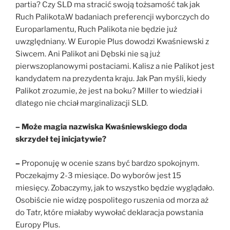
partia? Czy SLD ma stracić swoją tożsamość tak jak
Ruch Palikota.W badaniach preferencji wyborczych do
Europarlamentu, Ruch Palikota nie będzie już
uwzględniany. W Europie Plus dowodzi Kwaśniewski z
Siwcem. Ani Palikot ani Dębski nie są już
pierwszoplanowymi postaciami. Kalisz a nie Palikot jest
kandydatem na prezydenta kraju. Jak Pan myśli, kiedy
Palikot zrozumie, że jest na boku? Miller to wiedział i
dlatego nie chciał marginalizacji SLD.
– Może magia nazwiska Kwaśniewskiego doda
skrzydeł tej inicjatywie?
–
Proponuję w ocenie szans być bardzo spokojnym.
Poczekajmy 2-3 miesiące. Do wyborów jest 15
miesięcy. Zobaczymy, jak to wszystko będzie wyglądało.
Osobiście nie widzę pospolitego ruszenia od morza aż
do Tatr, które miałaby wywołać deklaracja powstania
Europy Plus.