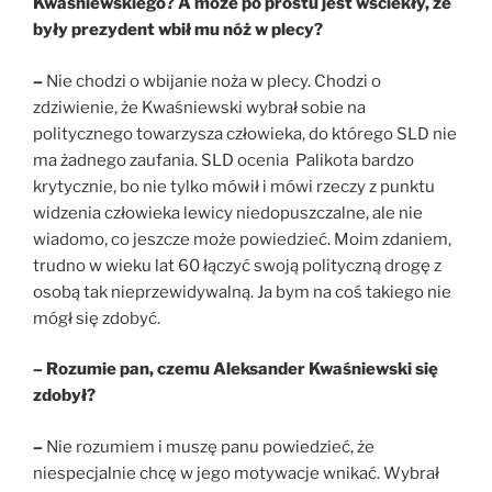
Kwaśniewskiego? A może po prostu jest wściekły, że
były prezydent wbił mu nóż w plecy?
–
Nie chodzi o wbijanie noża w plecy. Chodzi o
zdziwienie, że Kwaśniewski wybrał sobie na
politycznego towarzysza człowieka, do którego SLD nie
ma żadnego zaufania. SLD ocenia Palikota bardzo
krytycznie, bo nie tylko mówił i mówi rzeczy z punktu
widzenia człowieka lewicy niedopuszczalne, ale nie
wiadomo, co jeszcze może powiedzieć. Moim zdaniem,
trudno w wieku lat 60 łączyć swoją polityczną drogę z
osobą tak nieprzewidywalną. Ja bym na coś takiego nie
mógł się zdobyć.
– Rozumie pan, czemu Aleksander Kwaśniewski się
zdobył?
–
Nie rozumiem i muszę panu powiedzieć, że
niespecjalnie chcę w jego motywacje wnikać. Wybrał